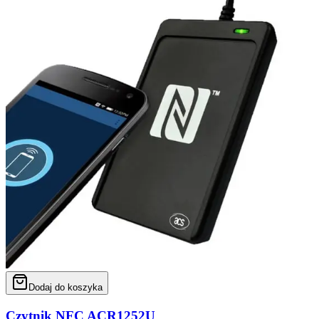
Dodaj do koszyka
Czytnik NFC ACR1252U