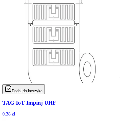
Dodaj do koszyka
TAG IoT Impinj UHF
0.38
zł