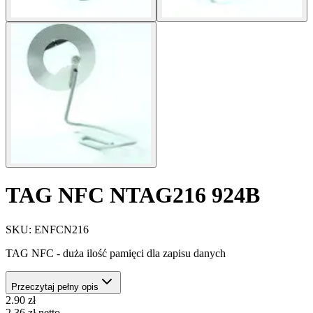
TAG NFC NTAG216 924B
SKU:
ENFCN216
TAG NFC - duża ilość pamięci dla zapisu danych
Przeczytaj pełny opis
2.90
zł
2.36
zł
netto