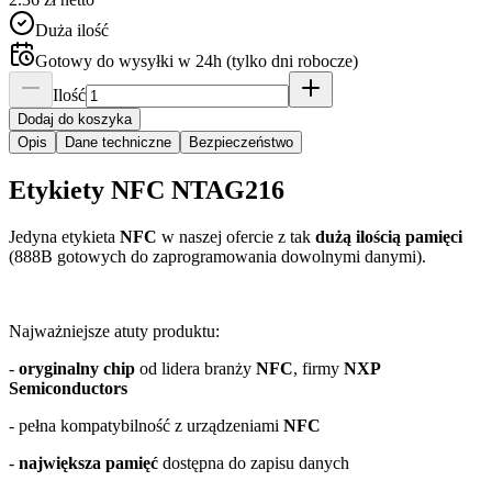
Duża ilość
Gotowy do wysyłki w 24h (tylko dni robocze)
Ilość
Dodaj do koszyka
Opis
Dane techniczne
Bezpieczeństwo
Etykiety NFC NTAG216
Jedyna etykieta
NFC
w naszej ofercie z tak
dużą ilością pamięci
(888B gotowych do zaprogramowania dowolnymi danymi).
Najważniejsze atuty produktu:
-
oryginalny chip
od lidera branży
NFC
, firmy
NXP
Semiconductors
- pełna kompatybilność z urządzeniami
NFC
-
największa pamięć
dostępna do zapisu danych