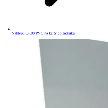
Naklejki CR80 PVC na karty do zadruku