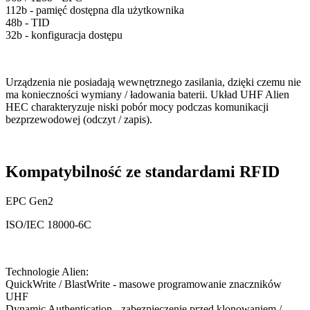
112b - pamięć dostępna dla użytkownika
48b - TID
32b - konfiguracja dostępu
Urządzenia nie posiadają wewnętrznego zasilania, dzięki czemu nie
ma konieczności wymiany / ładowania baterii. Układ UHF Alien
HEC charakteryzuje niski pobór mocy podczas komunikacji
bezprzewodowej (odczyt / zapis).
Kompatybilność ze standardami RFID
EPC Gen2
ISO/IEC 18000-6C
Technologie Alien:
QuickWrite / BlastWrite - masowe programowanie znaczników
UHF
Dynamic Authentication - zabezpieczenie przed klonowaniem /