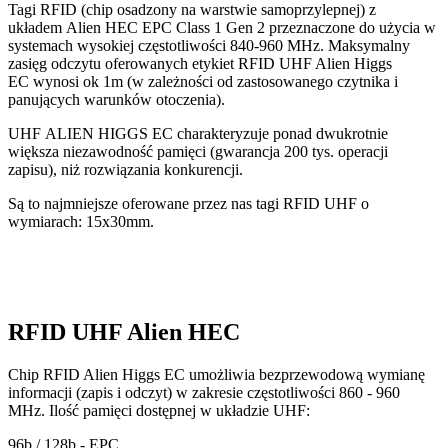
Tagi RFID (chip osadzony na warstwie samoprzylepnej) z
układem Alien HEC EPC Class 1 Gen 2 przeznaczone do użycia w
systemach wysokiej częstotliwości 840-960 MHz. Maksymalny
zasięg odczytu oferowanych etykiet RFID UHF Alien Higgs
EC wynosi ok 1m (w zależności od zastosowanego czytnika i
panujących warunków otoczenia).
UHF ALIEN HIGGS EC charakteryzuje ponad dwukrotnie
większa niezawodność pamięci (gwarancja 200 tys. operacji
zapisu), niż rozwiązania konkurencji.
Są to najmniejsze oferowane przez nas tagi RFID UHF o
wymiarach: 15x30mm.
RFID UHF Alien HEC
Chip RFID Alien Higgs EC umożliwia bezprzewodową wymianę
informacji (zapis i odczyt) w zakresie częstotliwości 860 - 960
MHz. Ilość pamięci dostępnej w układzie UHF:
96b / 128b - EPC