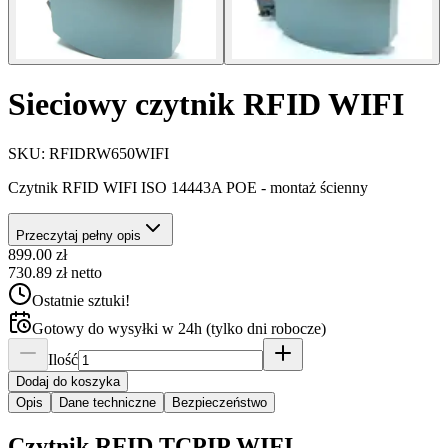
Sieciowy czytnik RFID WIFI
SKU:
RFIDRW650WIFI
Czytnik RFID WIFI ISO 14443A POE - montaż ścienny
Przeczytaj pełny opis
899.00
zł
730.89
zł
netto
Ostatnie sztuki!
Gotowy do wysyłki w 24h (tylko dni robocze)
Ilość
Dodaj do koszyka
Opis
Dane techniczne
Bezpieczeństwo
Czytnik RFID TCPIP WIFI